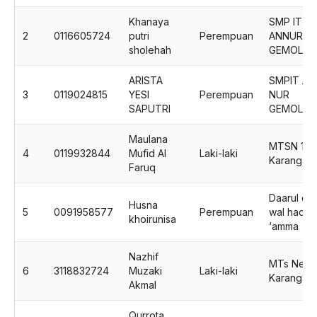
Khanaya
SMP IT
2
0116605724
putri
Perempuan
ANNUR
sholehah
GEMOLO
ARISTA
SMPIT AN
3
0119024815
YESI
Perempuan
NUR
SAPUTRI
GEMOLO
Maulana
MTSN 1
4
0119932844
Mufid Al
Laki-laki
Karangan
Faruq
Daarul qur
Husna
5
0091958577
Perempuan
wal hadits
khoirunisa
‘amma
Nazhif
MTs Neger
6
3118832724
Muzaki
Laki-laki
Karangan
Akmal
Qurrota