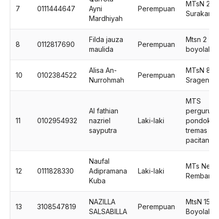
MTsN 2
7
0111444647
Ayni
Perempuan
Surakarta
Mardhiyah
Filda jauza
Mtsn 2
8
0112817690
Perempuan
maulida
boyolali
Alisa An-
MTsN 8
10
0102384522
Perempuan
Nurrohmah
Sragen
MTS
Al fathian
pergurua
11
0102954932
nazriel
Laki-laki
pondok
sayputra
tremas
pacitan
Naufal
MTs Neger
12
0111828330
Adipramana
Laki-laki
Rembang
Kuba
NAZILLA
MtsN 15
13
3108547819
Perempuan
SALSABILLA
Boyolali