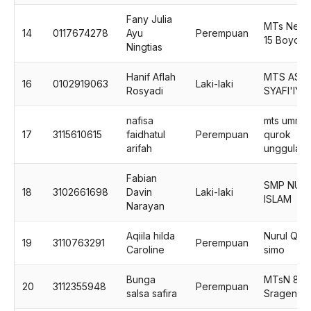
Fany Julia
MTs Nege
14
0117674278
Ayu
Perempuan
15 Boyolal
Ningtias
Hanif Aflah
MTS ASY-
16
0102919063
Laki-laki
Rosyadi
SYAFI'IYA
nafisa
mts ummul
17
3115610615
faidhatul
Perempuan
qurok
arifah
unggulan
Fabian
SMP NUR
18
3102661698
Davin
Laki-laki
ISLAM
Narayan
Aqiila hilda
Nurul Qur
19
3110763291
Perempuan
Caroline
simo
Bunga
MTsN 8
20
3112355948
Perempuan
salsa safira
Sragen