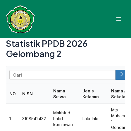
Lewati
Mai
ke
Men
konten
Statistik PPDB 2026
Gelombang 2
Nama
Jenis
Nama Asa
NO
NISN
Siswa
Kelamin
Sekolah
Mts
Makhfud
Muhamadi
1
3108542432
hafid
Laki-laki
1
kurniawan
Gondangr