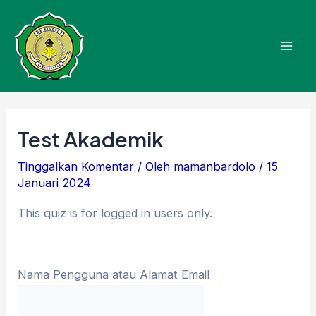
Lewati
Navigasi
Mai
ke
pos
Men
konten
Test Akademik
Tinggalkan Komentar
/ Oleh
mamanbardolo
/
15
Januari 2024
This quiz is for logged in users only.
Nama Pengguna atau Alamat Email